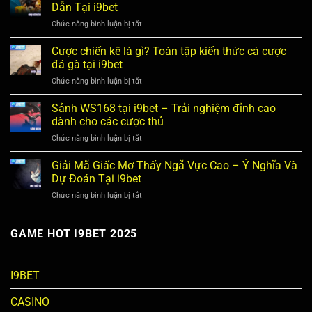
Đá
Dẫn Tại i9bet
Gà
Chức năng bình luận bị tắt
ở
C1
Trải
Tại
Nghiệm
Cược chiến kê là gì? Toàn tập kiến thức cá cược
i9bet
Chọi
–
đá gà tại i9bet
Gà
Sân
Chức năng bình luận bị tắt
ở
Cựa
Chơi
Cược
Sắt
Uy
chiến
Sảnh WS168 tại i9bet – Trải nghiệm đỉnh cao
Đỉnh
Tín
kê
Cao,
dành cho các cược thủ
&
là
Rất
Kịch
Chức năng bình luận bị tắt
ở
gì?
Hấp
Tính
Sảnh
Toàn
Dẫn
WS168
Giải Mã Giấc Mơ Thấy Ngã Vực Cao – Ý Nghĩa Và
tập
Tại
tại
kiến
Dự Đoán Tại i9bet
i9bet
i9bet
thức
Chức năng bình luận bị tắt
ở
–
cá
Giải
Trải
cược
Mã
nghiệm
đá
Giấc
GAME HOT I9BET 2025
đỉnh
gà
Mơ
cao
tại
Thấy
dành
i9bet
Ngã
cho
I9BET
Vực
các
Cao
cược
CASINO
–
thủ