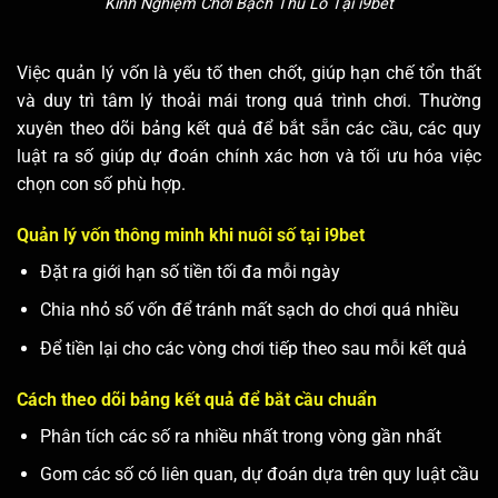
Kinh Nghiệm Chơi Bạch Thủ Lô Tại i9bet
Việc quản lý vốn là yếu tố then chốt, giúp hạn chế tổn thất
và duy trì tâm lý thoải mái trong quá trình chơi. Thường
xuyên theo dõi bảng kết quả để bắt sẵn các cầu, các quy
luật ra số giúp dự đoán chính xác hơn và tối ưu hóa việc
chọn con số phù hợp.
Quản lý vốn thông minh khi nuôi số tại i9bet
Đặt ra giới hạn số tiền tối đa mỗi ngày
Chia nhỏ số vốn để tránh mất sạch do chơi quá nhiều
Để tiền lại cho các vòng chơi tiếp theo sau mỗi kết quả
Cách theo dõi bảng kết quả để bắt cầu chuẩn
Phân tích các số ra nhiều nhất trong vòng gần nhất
Gom các số có liên quan, dự đoán dựa trên quy luật cầu