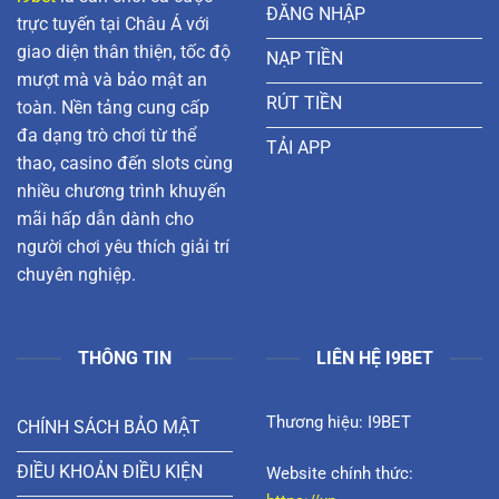
ĐĂNG NHẬP
trực tuyến tại Châu Á với
giao diện thân thiện, tốc độ
NẠP TIỀN
mượt mà và bảo mật an
RÚT TIỀN
toàn. Nền tảng cung cấp
đa dạng trò chơi từ thể
TẢI APP
thao, casino đến slots cùng
nhiều chương trình khuyến
mãi hấp dẫn dành cho
người chơi yêu thích giải trí
chuyên nghiệp.
THÔNG TIN
LIÊN HỆ I9BET
Thương hiệu: I9BET
CHÍNH SÁCH BẢO MẬT
ĐIỀU KHOẢN ĐIỀU KIỆN
Website chính thức: