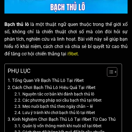
Bạch thủ lô
là một thuật ngữ quen thuộc trong thế giới xổ
số, không chỉ là chiến thuật chơi số mà còn đòi hỏi sự
phân tích, nghiên cứu và linh hoạt. Bài viết này sẽ giúp bạn
hiểu rõ khái niệm, cách chơi và chia sẻ bí quyết từ cao thủ
để tăng cơ hội chiến thắng tại
i9bet
.
PHỤ LỤC
Tổng Quan Về Bạch Thủ Lô Tại i9bet
Cách Chơi Bạch Thủ Lô Hiệu Quả Tại i9bet
Nguyên tắc cơ bản khi đánh bạch thủ lô
Các phương pháp soi cầu bạch thủ tại i9bet
Mẹo nuôi bạch thủ theo ngày chẵn – lẻ
Lưu ý tránh khi chơi bạch thủ lô tại i9bet
Kinh Nghiệm Chơi Bạch Thủ Lô Tại i9bet Từ Cao Thủ
Quản lý vốn thông minh khi nuôi số tại i9bet
Cách theo dõi bảng kết quả để bắt cầu chuẩn