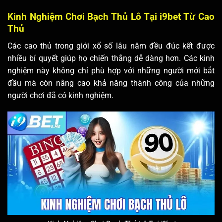
Kinh Nghiệm Chơi Bạch Thủ Lô Tại i9bet Từ Cao
Thủ
Các cao thủ trong giới xổ số lâu năm đều đúc kết được
nhiều bí quyết giúp họ chiến thắng dễ dàng hơn. Các kinh
nghiệm này không chỉ phù hợp với những người mới bắt
đầu mà còn nâng cao khả năng thành công của những
người chơi đã có kinh nghiệm.