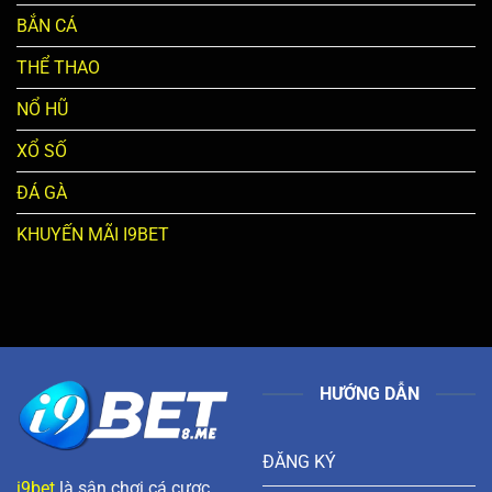
Ý
Nghĩa
BẮN CÁ
Và
Dự
THỂ THAO
Đoán
Tại
NỔ HŨ
i9bet
XỔ SỐ
ĐÁ GÀ
KHUYẾN MÃI I9BET
HƯỚNG DẪN
ĐĂNG KÝ
i9bet
là sân chơi cá cược